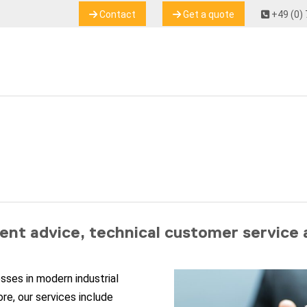
Contact
Get a quote
+49 (0) 
nt advice, technical customer service 
sses in modern industrial
e, our services include