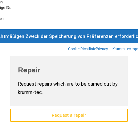
en
ige IDs
en.
rechtmäßigen Zweck der Speicherung von Präferenzen erforderli
Cookie-Richtlinie
Privacy — Krumm-tec
Impr
Repair
Request repairs which are to be carried out by
krumm-tec.
Request a repair