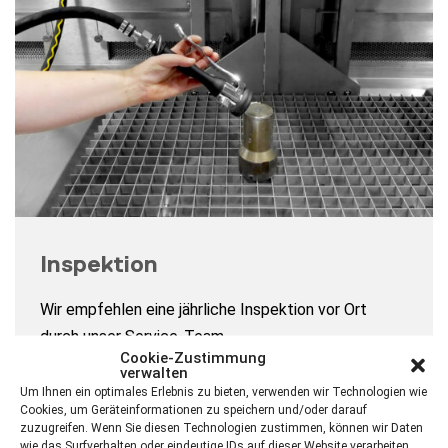
Inspektion
Wir empfehlen eine jährliche Inspektion vor Ort
durch unser Service-Team.
Cookie-Zustimmung
verwalten
Um Ihnen ein optimales Erlebnis zu bieten, verwenden wir Technologien wie
Inspektions-Anfrage starten
Cookies, um Geräteinformationen zu speichern und/oder darauf
zuzugreifen. Wenn Sie diesen Technologien zustimmen, können wir Daten
wie das Surfverhalten oder eindeutige IDs auf dieser Website verarbeiten.