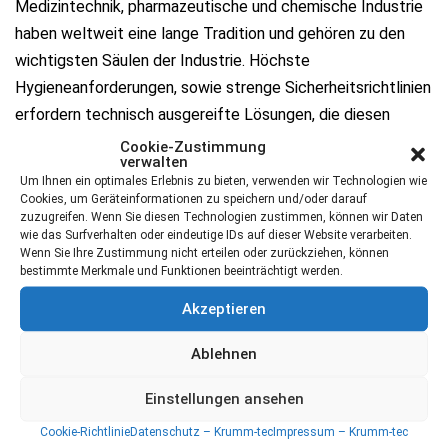
Medizintechnik, pharmazeutische und chemische Industrie
haben weltweit eine lange Tradition und gehören zu den
wichtigsten Säulen der Industrie. Höchste
Hygieneanforderungen, sowie strenge Sicherheitsrichtlinien
erfordern technisch ausgereifte Lösungen, die diesen
Anforderungen entsprechen. Unsere Lösung für diese
Cookie-Zustimmung
verwalten
Anforderungen finden Sie in der modularen Produktlinie
Um Ihnen ein optimales Erlebnis zu bieten, verwenden wir Technologien wie
CleanLine. Modular, skalierbar, mit integriertem Luftsystem
Cookies, um Geräteinformationen zu speichern und/oder darauf
zuzugreifen. Wenn Sie diesen Technologien zustimmen, können wir Daten
und funktionaler Beleuchtung, sowie unzähligen Optionen
wie das Surfverhalten oder eindeutige IDs auf dieser Website verarbeiten.
stellt die CleanLine Serie die optimale Lösung für
Wenn Sie Ihre Zustimmung nicht erteilen oder zurückziehen, können
bestimmte Merkmale und Funktionen beeinträchtigt werden.
anspruchsvolle Anwendungen im medizinischen,
pharmazeutischen oder chemischen Umfeld dar. Bereits
Akzeptieren
heute werden weltweit zahlreiche CleanLine Systeme auch
Ablehnen
in den Bereichen Dentaltechnik oder Biotechnologie
eingesetzt. Egal, ob es sich um die Reinigung von
Einstellungen ansehen
Produktionsteilen, Equipment oder Oberflächen handelt –
Cookie-Richtlinie
Datenschutz – Krumm-tec
Impressum – Krumm-tec
krumm-tec hat die passende Lösung.