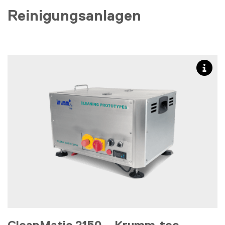
Reinigungsanlagen
CleanMatic 2150 – Krumm-tec