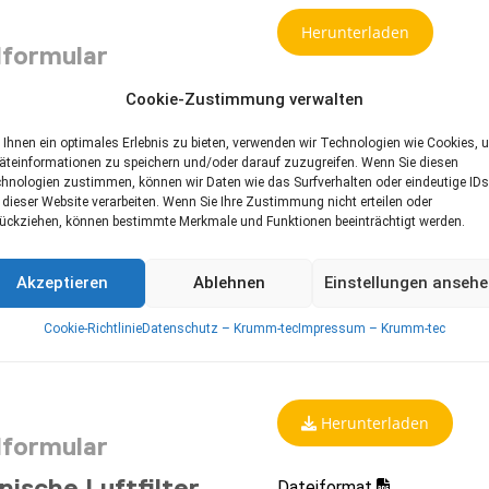
Herunterladen
lformular
teileliste RK 5
Dateiformat
Cookie-Zustimmung verwalten
)
Ihnen ein optimales Erlebnis zu bieten, verwenden wir Technologien wie Cookies, 
äteinformationen zu speichern und/oder darauf zuzugreifen. Wenn Sie diesen
Herunterladen
hnologien zustimmen, können wir Daten wie das Surfverhalten oder eindeutige IDs
 dieser Website verarbeiten. Wenn Sie Ihre Zustimmung nicht erteilen oder
lformular
ückziehen, können bestimmte Merkmale und Funktionen beeinträchtigt werden.
Dateiformat
teileliste RK 5
Akzeptieren
Ablehnen
Einstellungen anseh
) XL
Cookie-Richtlinie
Datenschutz – Krumm-tec
Impressum – Krumm-tec
Herunterladen
lformular
ische Luftfilter
Dateiformat