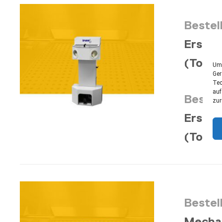
Bestel
Ersatz
(Top 5
Um 
Ger
Tec
auf
Bestel
zur
Ersatz
(Top 5
Bestel
Mechan