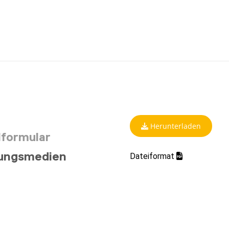
Herunterladen
lformular
gungsmedien
Dateiformat