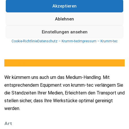
Akzeptieren
Ablehnen
Elektrischer Drehteller, dieser lässt sich in beliebig drehen
Einstellungen ansehen
und ist per Fußschalter bedienbar.
Cookie-Richtlinie
Datenschutz – Krumm-tec
Impressum – Krumm-tec
Tanksysteme
Wir kümmern uns auch um das Medium-Handling. Mit
entsprechendem Equipment von krumm-tec verlängern Sie
die Standzeiten Ihrer Medien, Erleichtern den Transport und
stellen sicher, dass Ihre Werkstücke optimal gereinigt
werden.
Art