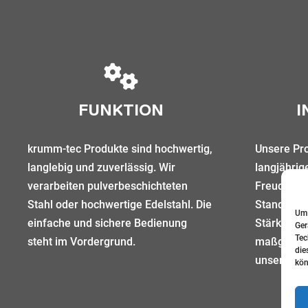
FUNKTION
I
krumm-tec Produkte sind hochwertig,
Unsere Pro
langlebig und zuverlässig. Wir
langjährig
verarbeiten pulverbeschichteten
Freude an
Stahl oder hochwertige Edelstahl. Die
Standardm
Um 
einfache und sichere Bedienung
Stärke im 
Ger
Tec
steht im Vordergrund.
maßgeschn
die
unsere Ku
kön