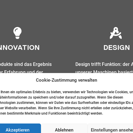
NNOVATION
DESIGN
dukte sind das Ergebnis
Design trifft Funktion: der
er Erfahrung und der
unserer Maschinen basiert
 Weiterentwicklung. Neben
bestmöglicher Funktionalit
Cookie-Zustimmung verwalten
aschinen liegt unsere
optimaler Integration sämt
Ihnen ein optimales Erlebnis zu bieten, verwenden wir Technologien wie Cookies, u
Bereich
Prozesse, als auch einem
äteinformationen zu speichern und/oder darauf zuzugreifen. Wenn Sie diesen
hnologien zustimmen, können wir Daten wie das Surfverhalten oder eindeutige IDs 
eiderter Lösungen für
Anspruch an das Design.
ser Website verarbeiten. Wenn Sie Ihre Zustimmung nicht erteilen oder zurückziehen,
nden.
nen bestimmte Merkmale und Funktionen beeinträchtigt werden.
Akzeptieren
Ablehnen
Einstellungen anseh