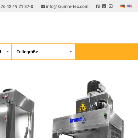
 76 42 / 9 21 37-0
info@krumm-tec.com