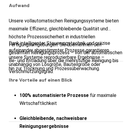
Aufwand
Unsere vollautomatischen Reinigungssysteme bieten
maximale Effizienz, gleichbleibende Qualität und
höchste Prozesssicherheit in industriellen
Dank intelligenter Steuerungstechnik und präzise
Fertigungsumgebungen. Sie übernehmen den
aufeinander abgestimmter Prozesse garantieren
gesamten Reinigungsprozess – von der automatischen
unsere Systeme reproduzierbare Ergebnisse –
Be- und Entladung über die mehrstufige Reinigung bis
unabhängig von Losgröße, Bauteilgröße oder
hin zur Trocknung und Prozessüberwachung.
Verschmutzungsgrad.
Ihre Vorteile auf einen Blick
100% automatisierte Prozesse
für maximale
Wirtschaftlichkeit
Gleichbleibende, nachweisbare
Reinigungsergebnisse