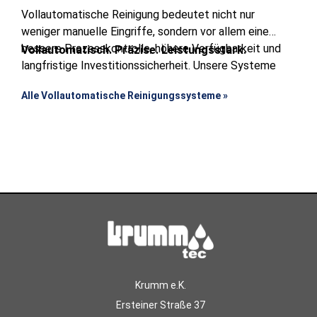
Vollautomatische Reinigung bedeutet nicht nur
weniger manuelle Eingriffe, sondern vor allem eine
bessere Prozesskontrolle, höhere Verfügbarkeit und
Vollautomatisch. Präzise. Leistungsstark.
langfristige Investitionssicherheit. Unsere Systeme
arbeiten zuverlässig im Dauerbetrieb und gewährleisten
Alle Vollautomatische Reinigungssysteme »
eine gleichbleibend hohe Bauteilqualität –
wirtschaftlich, effizient und zukunftssicher.
Krumm e.K.
Ersteiner Straße 37