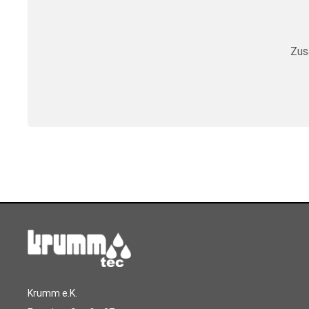
Zus
Krumm e.K.