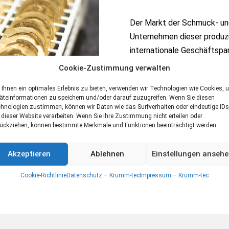
Der Markt der Schmuck- und 
Unternehmen dieser produzi
internationale Geschäftspar
Handwerk bis zur additiven 
Cookie-Zustimmung verwalten
an Folgeprozesse. Reinigun
Ihnen ein optimales Erlebnis zu bieten, verwenden wir Technologien wie Cookies, 
Lösung für alle Komponenten
äteinformationen zu speichern und/oder darauf zuzugreifen. Wenn Sie diesen
Gläser und Verschlüsse oder
hnologien zustimmen, können wir Daten wie das Surfverhalten oder eindeutige IDs
 dieser Website verarbeiten. Wenn Sie Ihre Zustimmung nicht erteilen oder
Schmuckfertigung.
ückziehen, können bestimmte Merkmale und Funktionen beeinträchtigt werden.
Akzeptieren
Ablehnen
Einstellungen anseh
Cookie-Richtlinie
Datenschutz – Krumm-tec
Impressum – Krumm-tec