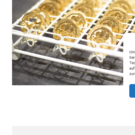
Um 
Ger
Tec
auf
zur