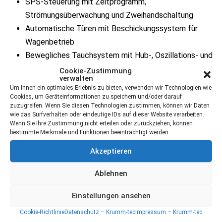
SPS-Steuerung mit Zeitprogramm,
Strömungsüberwachung und Zweihandschaltung
Automatische Türen mit Beschickungssystem für
Wagenbetrieb
Bewegliches Tauchsystem mit Hub-, Oszillations- und
Servicefunktion
Cookie-Zustimmung
verwalten
Doppelmembranpumpe und vollständiges
Um Ihnen ein optimales Erlebnis zu bieten, verwenden wir Technologien wie
Entleerungssystem
Cookies, um Geräteinformationen zu speichern und/oder darauf
zuzugreifen. Wenn Sie diesen Technologien zustimmen, können wir Daten
Fortluftanschluss mit Strömungssensorik
wie das Surfverhalten oder eindeutige IDs auf dieser Website verarbeiten.
Werkstückaufnahme für SLA-Palettensysteme mit
Wenn Sie Ihre Zustimmung nicht erteilen oder zurückziehen, können
bestimmte Merkmale und Funktionen beeinträchtigt werden.
unterfahrbarer Beschickung
Akzeptieren
Ablehnen
VA (Edelstahl)
Explosionsgeschützt
Einstellungen ansehen
Cookie-Richtlinie
Datenschutz – Krumm-tec
Impressum – Krumm-tec